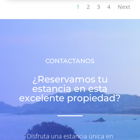
1
2
3
4
Next
CONTACTANOS
¿Reservamos tu
estancia en esta
excelente propiedad?
Disfruta una estancia única en