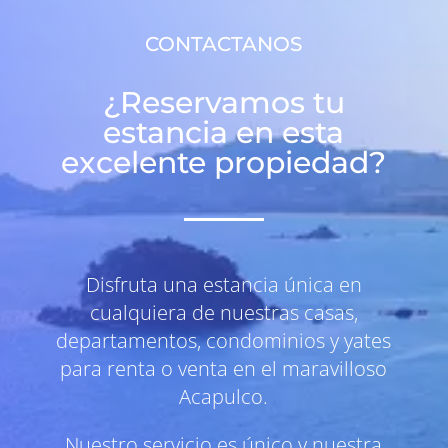
CONTACTANOS
¿Reservamos tu
estancia en esta
excelente propiedad?
Disfruta una estancia única en
cualquiera de nuestras casas,
departamentos, condominios y yates
para renta o venta en el maravilloso
Acapulco.
Nuestro servicio es único y nuestra