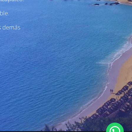
ble.
as demás