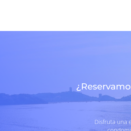
¿Reservamos
Disfruta una 
condomin