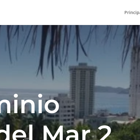
Princip
inio
del Mar 2