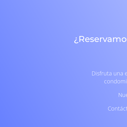
¿Reservamos
Disfruta una 
condomin
Nue
Contáct