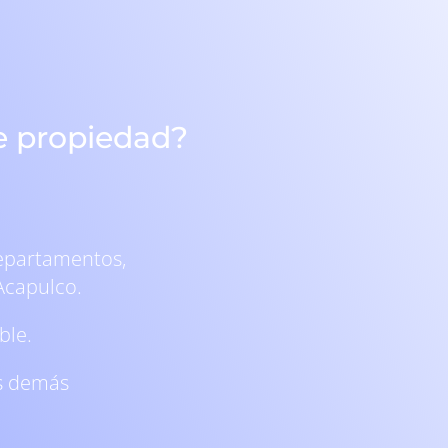
e propiedad?
departamentos,
Acapulco.
ble.
as demás