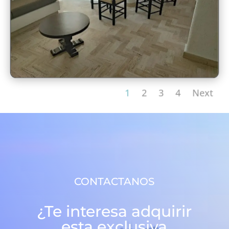
1
2
3
4
Next
CONTACTANOS
¿Te interesa adquirir
esta exclusiva